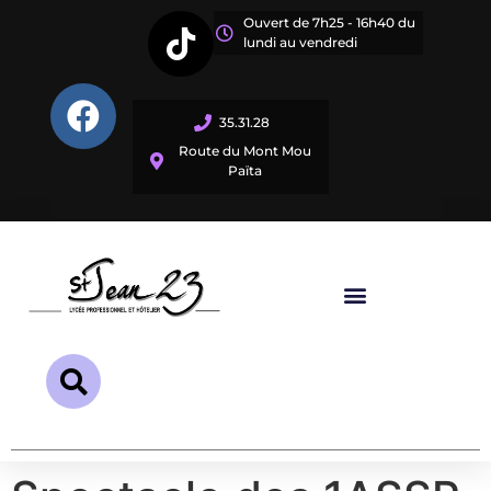
Ouvert de 7h25 - 16h40 du
lundi au vendredi
35.31.28
Route du Mont Mou
Païta